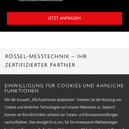
JETZT ANFRAGEN
RÖSSEL-MESSTECHNIK – IHR
ZERTIFIZIERTER PARTNER
Als zertifizierter Hersteller von Temperaturmesstechnik für Industrie und
EINWILLIGUNG FÜR COOKIES UND ÄHNLICHE
Forschung erfüllen wir höchste Fertigungsstandards. Mit international
FUNKTIONEN
anerkannten Zulassungen und Kalibrierungen bieten wir Qualität, auf die Sie
Mit der Auswahl „Alle Funktionen akzeptieren“ stimmen Sie der Nutzung von
sich weltweit verlassen können.
Cookies und ähnlichen Technologien auf unseren Webseiten zu. Dadurch
Alle unsere Zertifikate
können wir Ihre Aktivitäten anhand von Geräte- und Browsereinstellungen
nachvollziehen. Dies ermöglicht es uns, für Sie interessante Werbeanzeigen