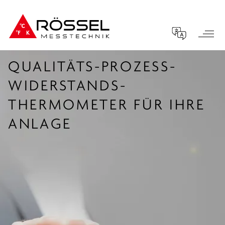
QUALITÄTS-PROZESS­
WIDERSTANDS­
THERMOMETER FÜR IHRE
ANLAGE