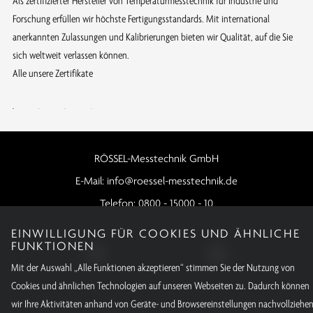
Als zertifizierter Hersteller von Temperaturmesstechnik für Industrie und
Forschung erfüllen wir höchste Fertigungsstandards. Mit international
anerkannten Zulassungen und Kalibrierungen bieten wir Qualität, auf die Sie
sich weltweit verlassen können.
Alle unsere Zertifikate
RÖSSEL-Messtechnik GmbH
E-Mail:
info@roessel-messtechnik.de
Telefon:
0800 - 15000 - 10
EINWILLIGUNG FÜR COOKIES UND ÄHNLICHE
FUNKTIONEN
Mit der Auswahl „Alle Funktionen akzeptieren“ stimmen Sie der Nutzung von
Cookies und ähnlichen Technologien auf unseren Webseiten zu. Dadurch können
wir Ihre Aktivitäten anhand von Geräte- und Browsereinstellungen nachvollziehen
Impressum
Datenschutz
Privatsphäre
AGB